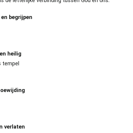
is de letterlijke verbinding tussen God en ons.
 en begrijpen
en heilig
s tempel
toewijding
n verlaten