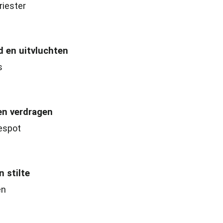
riester
d en uitvluchten
s
en verdragen
espot
 stilte
en