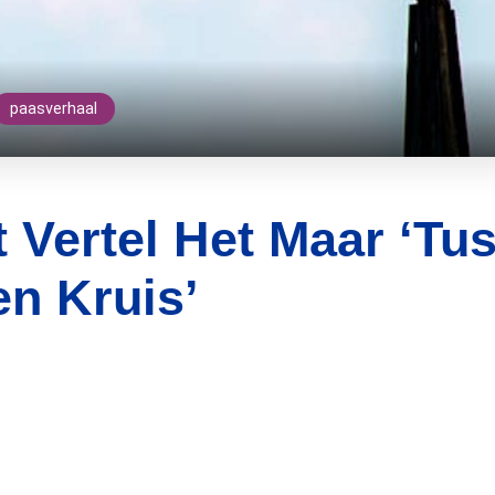
paasverhaal
 Vertel Het Maar ‘Tu
en Kruis’