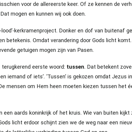
isschien voor de allereerste keer. Of ze kennen de ver
Dat mogen en kunnen wij ook doen.
-lood’-kerkramenproject. Donker en dof van buitenaf ge
m en betekenis. Omdat verandering door Gods licht komt. 
levende getuigen mogen zijn van Pasen.
 terugkerend eerste woord:
tussen
. Dat betekent zovee
ten iemand of iets’. ‘Tussen’ is gekozen omdat Jezus 
t. De mensen om Hem heen moeten kiezen tussen het éé
een aards koninkrijk of het kruis. Wie van buiten kijkt zi
 Gods licht erdoor schijnt zien we de weg naar een nie