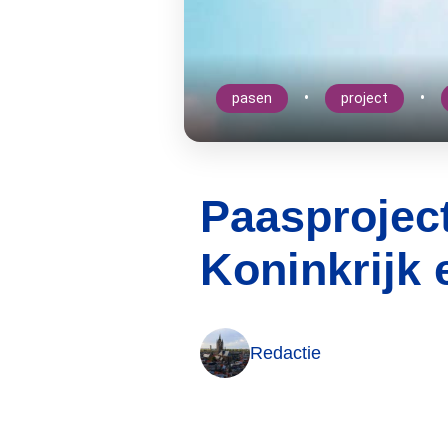
•
•
pasen
project
Paasproject
Koninkrijk 
Redactie